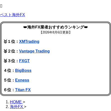
ベスト海外FX
👑
海外FX業者おすすめランキング
👑
【
2026年8月6日更新】
🥇１位：
XMTrading
🥈２位：
Vantage Trading
🥉３位：
FXGT
４位：
BigBoss
５位：
Exness
６位：
Titan FX
HOME
>
海外FX
>