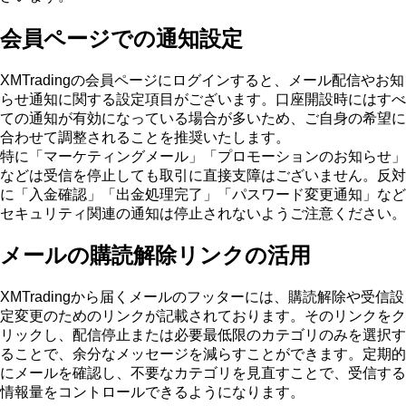
会員ページでの通知設定
XMTradingの会員ページにログインすると、メール配信やお知
らせ通知に関する設定項目がございます。口座開設時にはすべ
ての通知が有効になっている場合が多いため、ご自身の希望に
合わせて調整されることを推奨いたします。
特に「マーケティングメール」「プロモーションのお知らせ」
などは受信を停止しても取引に直接支障はございません。反対
に「入金確認」「出金処理完了」「パスワード変更通知」など
セキュリティ関連の通知は停止されないようご注意ください。
メールの購読解除リンクの活用
XMTradingから届くメールのフッターには、購読解除や受信設
定変更のためのリンクが記載されております。そのリンクをク
リックし、配信停止または必要最低限のカテゴリのみを選択す
ることで、余分なメッセージを減らすことができます。定期的
にメールを確認し、不要なカテゴリを見直すことで、受信する
情報量をコントロールできるようになります。