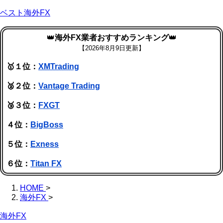
ベスト海外FX
👑
海外FX業者おすすめランキング
👑
【
2026年8月9日更新】
🥇１位：
XMTrading
🥈２位：
Vantage Trading
🥉３位：
FXGT
４位：
BigBoss
５位：
Exness
６位：
Titan FX
HOME
>
海外FX
>
海外FX