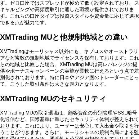
す。ゼロ口座ではスプレッドが極めて低く設定されており、ス
キャルピングや高頻度取引に適した環境が提供されておりま
す。これらの口座タイプは投資スタイルや資金量に応じて選択
できる点が魅力です。
XMTrading MUと他規制地域との違い
XMTradingはモーリシャス以外にも、キプロスやオーストラリ
アなど複数の規制地域でライセンスを保有しております。これ
らの地域と比較した場合、XMTrading MUは高レバレッジの提
供やボーナスキャンペーンの実施が柔軟に行えるという点で差
別化されております。特に日本やアジア圏のトレーダーにとっ
て、こうした取引条件は大きな魅力となります。
XMTrading MUのセキュリティ
XMTrading MUの取引環境は、顧客資産の分別管理やSSL暗号
化通信など、国際基準に準じたセキュリティ体制が整えられて
おります。これにより、ユーザーは安心して入出金や取引を行
うことができます。さらに、モーリシャスの規制当局による監
査を受けているため、透明性と公平性が担保されております。