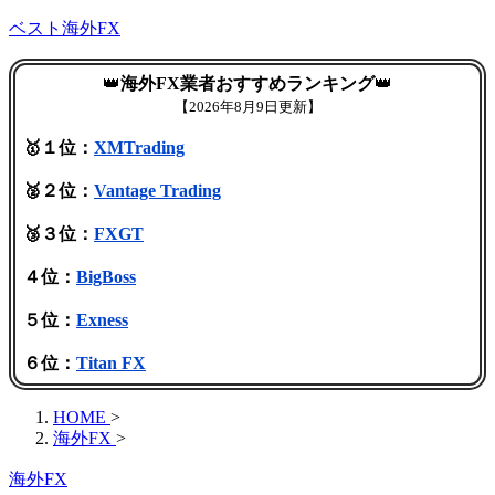
ベスト海外FX
👑
海外FX業者おすすめランキング
👑
【
2026年8月9日更新】
🥇１位：
XMTrading
🥈２位：
Vantage Trading
🥉３位：
FXGT
４位：
BigBoss
５位：
Exness
６位：
Titan FX
HOME
>
海外FX
>
海外FX