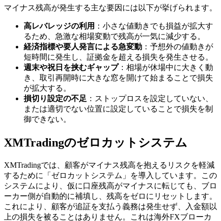
マイナス残高が発生する主な要因には以下が挙げられます。
高レバレッジの利用
：小さな値動きでも損益が拡大す
るため、急激な相場変動で残高が一気に減少する。
経済指標や要人発言による急変動
：予想外の値動きが
短時間に発生し、証拠金を超える損失を発生させる。
週末や祝日を挟むギャップ
：相場が休場中に大きく動
き、取引再開時に大きな窓を開けて始まることで損失
が拡大する。
損切り設定の不足
：ストップロスを設定していない、
または適切でない位置に設定していることで損失を制
御できない。
XMTradingのゼロカットシステム
XMTradingでは、顧客がマイナス残高を抱えるリスクを軽減
するために「ゼロカットシステム」を導入しています。この
システムにより、仮に口座残高がマイナスに転じても、ブロ
ーカー側が自動的に補填し、残高をゼロにリセットします。
これにより、顧客が追証を支払う義務は発生せず、入金額以
上の損失を被ることはありません。これは海外FXブローカ