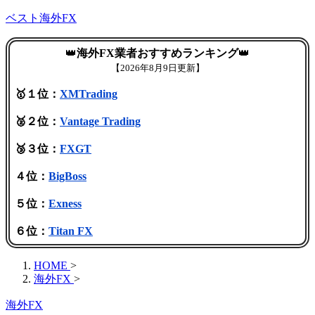
ベスト海外FX
👑
海外FX業者おすすめランキング
👑
【
2026年8月9日更新】
🥇１位：
XMTrading
🥈２位：
Vantage Trading
🥉３位：
FXGT
４位：
BigBoss
５位：
Exness
６位：
Titan FX
HOME
>
海外FX
>
海外FX