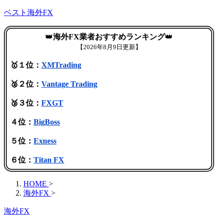
ベスト海外FX
👑
海外FX業者おすすめランキング
👑
【
2026年8月9日更新】
🥇１位：
XMTrading
🥈２位：
Vantage Trading
🥉３位：
FXGT
４位：
BigBoss
５位：
Exness
６位：
Titan FX
HOME
>
海外FX
>
海外FX