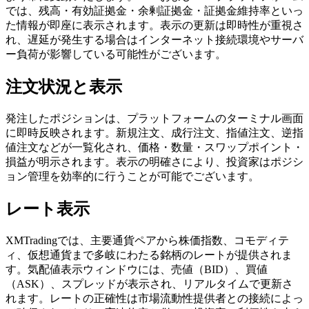
では、残高・有効証拠金・余剰証拠金・証拠金維持率といっ
た情報が即座に表示されます。表示の更新は即時性が重視さ
れ、遅延が発生する場合はインターネット接続環境やサーバ
ー負荷が影響している可能性がございます。
注文状況と表示
発注したポジションは、プラットフォームのターミナル画面
に即時反映されます。新規注文、成行注文、指値注文、逆指
値注文などが一覧化され、価格・数量・スワップポイント・
損益が明示されます。表示の明確さにより、投資家はポジシ
ョン管理を効率的に行うことが可能でございます。
レート表示
XMTradingでは、主要通貨ペアから株価指数、コモディテ
ィ、仮想通貨まで多岐にわたる銘柄のレートが提供されま
す。気配値表示ウィンドウには、売値（BID）、買値
（ASK）、スプレッドが表示され、リアルタイムで更新さ
れます。レートの正確性は市場流動性提供者との接続によっ