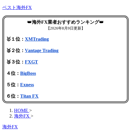
ベスト海外FX
👑
海外FX業者おすすめランキング
👑
【
2026年8月9日更新】
🥇１位：
XMTrading
🥈２位：
Vantage Trading
🥉３位：
FXGT
４位：
BigBoss
５位：
Exness
６位：
Titan FX
HOME
>
海外FX
>
海外FX