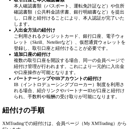
本人確認書類（パスポート、運転免許証など）や住所
確認書類（公共料金請求書、銀行明細書など）を提出
し、口座と紐付けることにより、本人認証が完了いた
します。
入出金方法の紐付け
ご利用されるクレジットカード、銀行口座、電子ウォ
レット（Skrill、Netellerなど）、仮想通貨ウォレットを
登録し、取引口座と紐付けることが必要です。
追加口座の紐付け
複数の取引口座を開設する場合、同一の会員ページで
紐付け管理が行われます。これにより一元的に入出金
や口座操作が可能となります。
パートナーシップやIBアカウントの紐付け
IB（イントロデューシングブローカー）制度を利用さ
れる場合、紹介リンクやパートナーIDが口座と紐付け
られ、手数料や報酬の受け取りが可能になります。
紐付けの手順
XMTradingでの紐付けは、会員ページ（My XMTrading）から