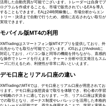
活用した自動売買が可能でございます。トレーダーは自身でプ
ログラムを作成することも、市場で販売されているEAを導入
することもできます。EAは24時間稼働し、市場分析からエン
トリー・決済まで自動で行うため、感情に左右されない取引が
実現できます。
モバイル版MT4の利用
XMTradingはスマートフォン版MT4アプリを提供しており、外
出先からでも取引が可能でございます。iOSおよびAndroidに
対応しており、パソコン版と同等の機能を持ちながら、直感的
な操作でトレードを行えます。チャート分析や注文発注もスム
ーズに行えるため、利便性が非常に高いといえます。
デモ口座とリアル口座の違い
XMTradingのMT4では、デモ口座とリアル口座が用意されてお
ります。デモ口座は仮想資金で取引を体験でき、初心者の学習
や戦略のテストに適しております。一方、リアル口座は実資金
での取引となり、ボーナス制度やレバレッジを活用した本格的
なトレードが可能です。両方を併用することで、学習と実践を