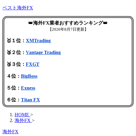
ベスト海外FX
👑
海外FX業者おすすめランキング
👑
【
2026年8月7日更新】
🥇１位：
XMTrading
🥈２位：
Vantage Trading
🥉３位：
FXGT
４位：
BigBoss
５位：
Exness
６位：
Titan FX
HOME
>
海外FX
>
海外FX