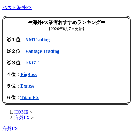
ベスト海外FX
👑
海外FX業者おすすめランキング
👑
【
2026年8月7日更新】
🥇１位：
XMTrading
🥈２位：
Vantage Trading
🥉３位：
FXGT
４位：
BigBoss
５位：
Exness
６位：
Titan FX
HOME
>
海外FX
>
海外FX