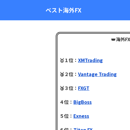
ベスト海外FX
👑
海外F
🥇１位：
XMTrading
🥈２位：
Vantage Trading
🥉３位：
FXGT
４位：
BigBoss
５位：
Exness
６位：
Titan FX