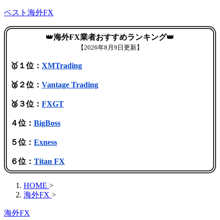
ベスト海外FX
👑
海外FX業者おすすめランキング
👑
【
2026年8月9日更新】
🥇１位：
XMTrading
🥈２位：
Vantage Trading
🥉３位：
FXGT
４位：
BigBoss
５位：
Exness
６位：
Titan FX
HOME
>
海外FX
>
海外FX