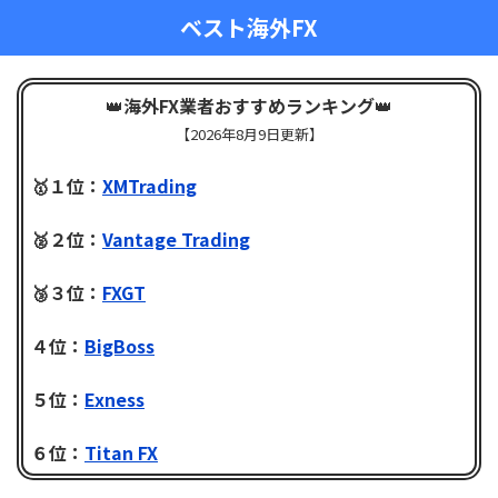
ベスト海外FX
👑
海外FX業者おすすめランキング
👑
【
2026年8月9日更新】
🥇１位：
XMTrading
🥈２位：
Vantage Trading
🥉３位：
FXGT
４位：
BigBoss
５位：
Exness
６位：
Titan FX