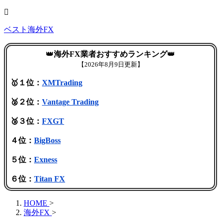
ベスト海外FX
👑
海外FX業者おすすめランキング
👑
【
2026年8月9日更新】
🥇１位：
XMTrading
🥈２位：
Vantage Trading
🥉３位：
FXGT
４位：
BigBoss
５位：
Exness
６位：
Titan FX
HOME
>
海外FX
>