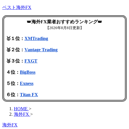
ベスト海外FX
👑
海外FX業者おすすめランキング
👑
【
2026年8月8日更新】
🥇１位：
XMTrading
🥈２位：
Vantage Trading
🥉３位：
FXGT
４位：
BigBoss
５位：
Exness
６位：
Titan FX
HOME
>
海外FX
>
海外FX