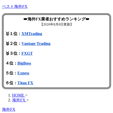
ベスト海外FX
👑
海外FX業者おすすめランキング
👑
【
2026年8月8日更新】
🥇１位：
XMTrading
🥈２位：
Vantage Trading
🥉３位：
FXGT
４位：
BigBoss
５位：
Exness
６位：
Titan FX
HOME
>
海外FX
>
海外FX