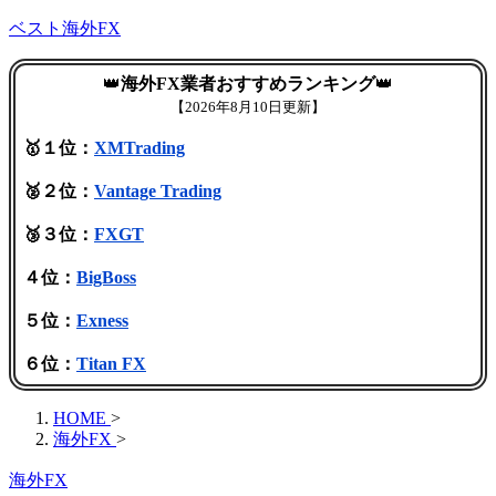
ベスト海外FX
👑
海外FX業者おすすめランキング
👑
【
2026年8月10日更新】
🥇１位：
XMTrading
🥈２位：
Vantage Trading
🥉３位：
FXGT
４位：
BigBoss
５位：
Exness
６位：
Titan FX
HOME
>
海外FX
>
海外FX