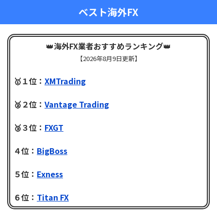
ベスト海外FX
👑
海外FX業者おすすめランキング
👑
【
2026年8月9日更新】
🥇１位：
XMTrading
🥈２位：
Vantage Trading
🥉３位：
FXGT
４位：
BigBoss
５位：
Exness
６位：
Titan FX