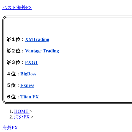
ベスト海外FX
🥇１位：
XMTrading
🥈２位：
Vantage Trading
🥉３位：
FXGT
４位：
BigBoss
５位：
Exness
６位：
Titan FX
HOME
>
海外FX
>
海外FX