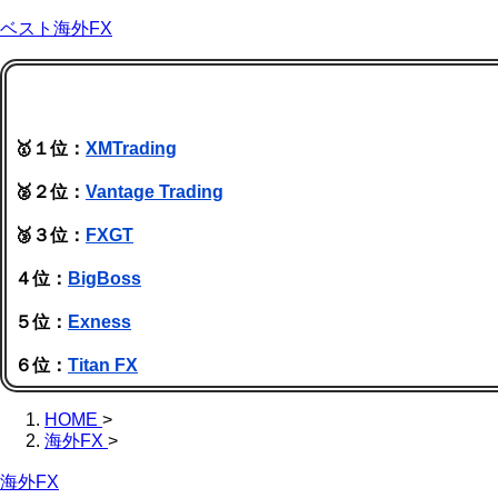
ベスト海外FX
🥇１位：
XMTrading
🥈２位：
Vantage Trading
🥉３位：
FXGT
４位：
BigBoss
５位：
Exness
６位：
Titan FX
HOME
>
海外FX
>
海外FX