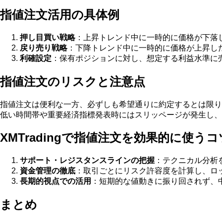
指値注文活用の具体例
押し目買い戦略
：上昇トレンド中に一時的に価格が下落
戻り売り戦略
：下降トレンド中に一時的に価格が上昇し
利確設定
：保有ポジションに対し、想定する利益水準に
指値注文のリスクと注意点
指値注文は便利な一方、必ずしも希望通りに約定するとは限り
低い時間帯や重要経済指標発表時にはスリッページが発生し、
XMTradingで指値注文を効果的に使うコ
サポート・レジスタンスラインの把握
：テクニカル分析
資金管理の徹底
：取引ごとにリスク許容度を計算し、ロ
長期的視点での活用
：短期的な値動きに振り回されず、
まとめ