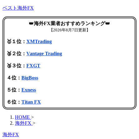
ベスト海外FX
👑
海外FX業者おすすめランキング
👑
【
2026年8月7日更新】
🥇１位：
XMTrading
🥈２位：
Vantage Trading
🥉３位：
FXGT
４位：
BigBoss
５位：
Exness
６位：
Titan FX
HOME
>
海外FX
>
海外FX