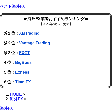
ベスト海外FX
👑
海外FX業者おすすめランキング
👑
【
2026年8月6日更新】
🥇１位：
XMTrading
🥈２位：
Vantage Trading
🥉３位：
FXGT
４位：
BigBoss
５位：
Exness
６位：
Titan FX
HOME
>
海外FX
>
海外FX