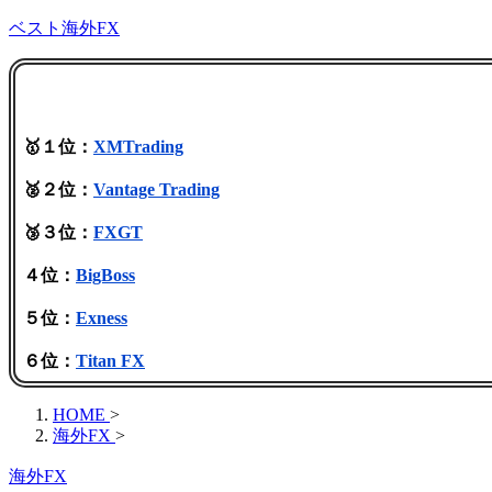
ベスト海外FX
🥇１位：
XMTrading
🥈２位：
Vantage Trading
🥉３位：
FXGT
４位：
BigBoss
５位：
Exness
６位：
Titan FX
HOME
>
海外FX
>
海外FX