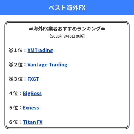
ベスト海外FX
👑
海外FX業者おすすめランキング
👑
【
2026年8月6日更新】
🥇１位：
XMTrading
🥈２位：
Vantage Trading
🥉３位：
FXGT
４位：
BigBoss
５位：
Exness
６位：
Titan FX