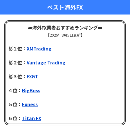
ベスト海外FX
👑
海外FX業者おすすめランキング
👑
【
2026年8月5日更新】
🥇１位：
XMTrading
🥈２位：
Vantage Trading
🥉３位：
FXGT
４位：
BigBoss
５位：
Exness
６位：
Titan FX