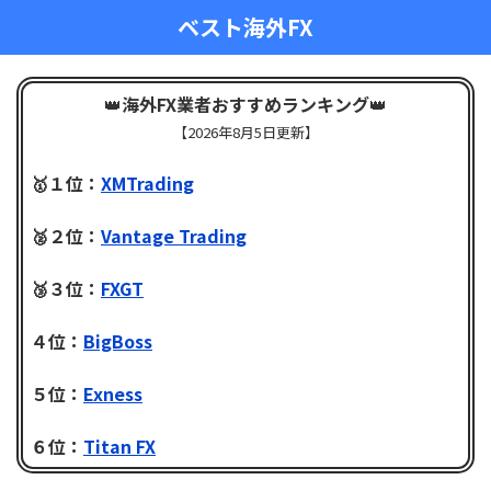
ベスト海外FX
👑
海外FX業者おすすめランキング
👑
【
2026年8月5日更新】
🥇１位：
XMTrading
🥈２位：
Vantage Trading
🥉３位：
FXGT
４位：
BigBoss
５位：
Exness
６位：
Titan FX