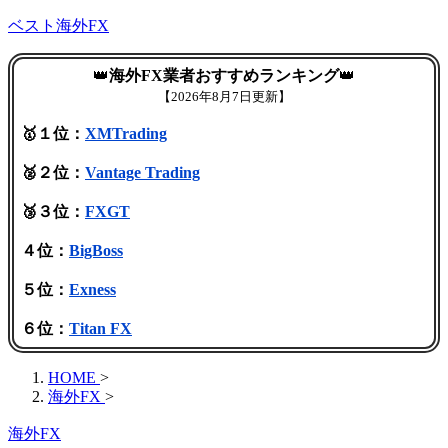
ベスト海外FX
👑
海外FX業者おすすめランキング
👑
【
2026年8月7日更新】
🥇１位：
XMTrading
🥈２位：
Vantage Trading
🥉３位：
FXGT
４位：
BigBoss
５位：
Exness
６位：
Titan FX
HOME
>
海外FX
>
海外FX