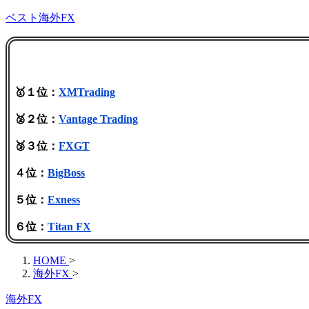
ベスト海外FX
🥇１位：
XMTrading
🥈２位：
Vantage Trading
🥉３位：
FXGT
４位：
BigBoss
５位：
Exness
６位：
Titan FX
HOME
>
海外FX
>
海外FX