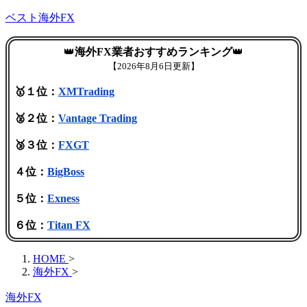
ベスト海外FX
👑
海外FX業者おすすめランキング
👑
【
2026年8月6日更新】
🥇１位：
XMTrading
🥈２位：
Vantage Trading
🥉３位：
FXGT
４位：
BigBoss
５位：
Exness
６位：
Titan FX
HOME
>
海外FX
>
海外FX