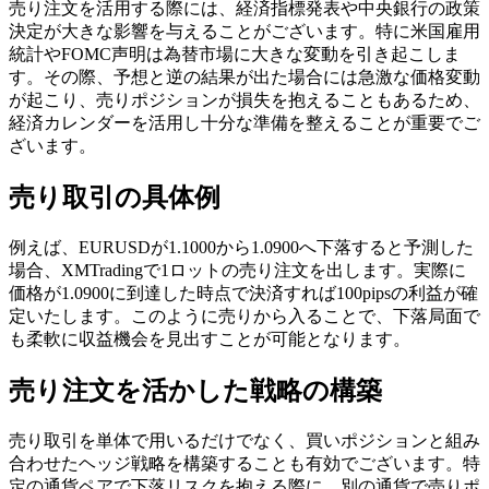
売り注文を活用する際には、経済指標発表や中央銀行の政策
決定が大きな影響を与えることがございます。特に米国雇用
統計やFOMC声明は為替市場に大きな変動を引き起こしま
す。その際、予想と逆の結果が出た場合には急激な価格変動
が起こり、売りポジションが損失を抱えることもあるため、
経済カレンダーを活用し十分な準備を整えることが重要でご
ざいます。
売り取引の具体例
例えば、EURUSDが1.1000から1.0900へ下落すると予測した
場合、XMTradingで1ロットの売り注文を出します。実際に
価格が1.0900に到達した時点で決済すれば100pipsの利益が確
定いたします。このように売りから入ることで、下落局面で
も柔軟に収益機会を見出すことが可能となります。
売り注文を活かした戦略の構築
売り取引を単体で用いるだけでなく、買いポジションと組み
合わせたヘッジ戦略を構築することも有効でございます。特
定の通貨ペアで下落リスクを抱える際に、別の通貨で売りポ