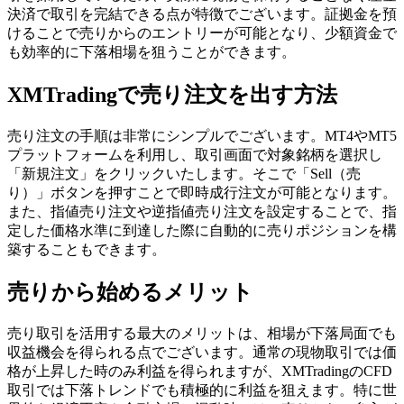
決済で取引を完結できる点が特徴でございます。証拠金を預
けることで売りからのエントリーが可能となり、少額資金で
も効率的に下落相場を狙うことができます。
XMTradingで売り注文を出す方法
売り注文の手順は非常にシンプルでございます。MT4やMT5
プラットフォームを利用し、取引画面で対象銘柄を選択し
「新規注文」をクリックいたします。そこで「Sell（売
り）」ボタンを押すことで即時成行注文が可能となります。
また、指値売り注文や逆指値売り注文を設定することで、指
定した価格水準に到達した際に自動的に売りポジションを構
築することもできます。
売りから始めるメリット
売り取引を活用する最大のメリットは、相場が下落局面でも
収益機会を得られる点でございます。通常の現物取引では価
格が上昇した時のみ利益を得られますが、XMTradingのCFD
取引では下落トレンドでも積極的に利益を狙えます。特に世