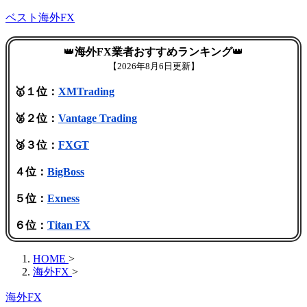
ベスト海外FX
👑
海外FX業者おすすめランキング
👑
【
2026年8月6日更新】
🥇１位：
XMTrading
🥈２位：
Vantage Trading
🥉３位：
FXGT
４位：
BigBoss
５位：
Exness
６位：
Titan FX
HOME
>
海外FX
>
海外FX