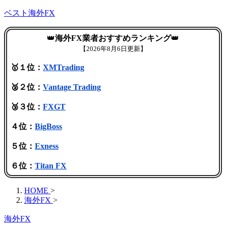
ベスト海外FX
👑
海外FX業者おすすめランキング
👑
【
2026年8月6日更新】
🥇１位：
XMTrading
🥈２位：
Vantage Trading
🥉３位：
FXGT
４位：
BigBoss
５位：
Exness
６位：
Titan FX
HOME
>
海外FX
>
海外FX