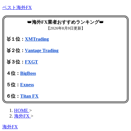
ベスト海外FX
👑
海外FX業者おすすめランキング
👑
【
2026年8月9日更新】
🥇１位：
XMTrading
🥈２位：
Vantage Trading
🥉３位：
FXGT
４位：
BigBoss
５位：
Exness
６位：
Titan FX
HOME
>
海外FX
>
海外FX