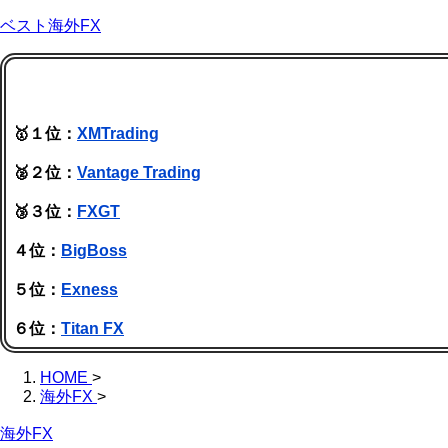
ベスト海外FX
🥇１位：
XMTrading
🥈２位：
Vantage Trading
🥉３位：
FXGT
４位：
BigBoss
５位：
Exness
６位：
Titan FX
HOME
>
海外FX
>
海外FX