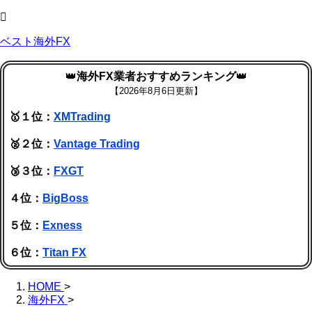
ベスト海外FX
👑
海外FX業者おすすめランキング
👑
【
2026年8月6日更新】
🥇１位：
XMTrading
🥈２位：
Vantage Trading
🥉３位：
FXGT
４位：
BigBoss
５位：
Exness
６位：
Titan FX
HOME
>
海外FX
>