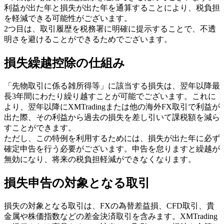
利益が出た年と損失が出た年を通算することにより、税負担
を軽減できる可能性がございます。
2つ目は、取引履歴を税務署に明確に提示することで、不透
明さを避けることができるためでございます。
損失繰越控除の仕組み
「先物取引に係る雑所得等」に該当する損失は、翌年以降最
長3年間にわたり繰り越すことが可能でございます。これに
より、翌年以降にXMTradingまたは他の海外FX取引で利益が
出た際、その利益から過去の損失を差し引いて課税額を減ら
すことができます。
ただし、この特例を利用するためには、損失が出た年に必ず
確定申告を行う必要がございます。申告を怠りますと繰越が
無効になり、将来の税負担軽減ができなくなります。
損失申告の対象となる取引
損失の対象となる取引は、FXの為替差益損、CFD取引、貴
金属や株価指数などの差金決済取引を含みます。XMTrading