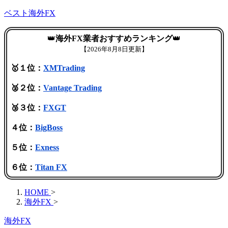
ベスト海外FX
👑
海外FX業者おすすめランキング
👑
【
2026年8月8日更新】
🥇１位：
XMTrading
🥈２位：
Vantage Trading
🥉３位：
FXGT
４位：
BigBoss
５位：
Exness
６位：
Titan FX
HOME
>
海外FX
>
海外FX