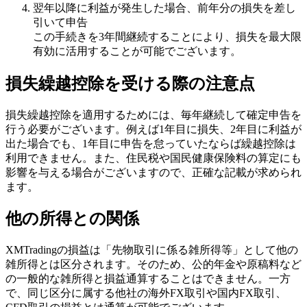
翌年以降に利益が発生した場合、前年分の損失を差し
引いて申告
この手続きを3年間継続することにより、損失を最大限
有効に活用することが可能でございます。
損失繰越控除を受ける際の注意点
損失繰越控除を適用するためには、毎年継続して確定申告を
行う必要がございます。例えば1年目に損失、2年目に利益が
出た場合でも、1年目に申告を怠っていたならば繰越控除は
利用できません。また、住民税や国民健康保険料の算定にも
影響を与える場合がございますので、正確な記載が求められ
ます。
他の所得との関係
XMTradingの損益は「先物取引に係る雑所得等」として他の
雑所得とは区分されます。そのため、公的年金や原稿料など
の一般的な雑所得と損益通算することはできません。一方
で、同じ区分に属する他社の海外FX取引や国内FX取引、