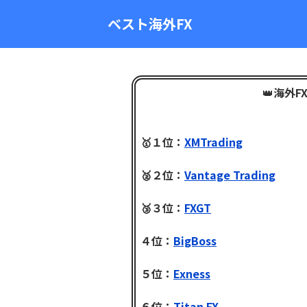
ベスト海外FX
👑
海外F
🥇１位：
XMTrading
🥈２位：
Vantage Trading
🥉３位：
FXGT
４位：
BigBoss
５位：
Exness
６位：
Titan FX