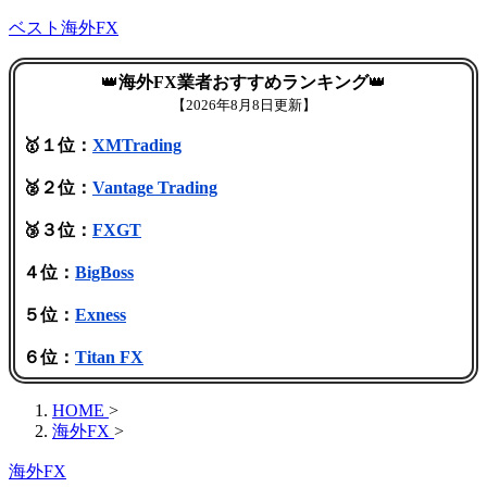
ベスト海外FX
👑
海外FX業者おすすめランキング
👑
【
2026年8月8日更新】
🥇１位：
XMTrading
🥈２位：
Vantage Trading
🥉３位：
FXGT
４位：
BigBoss
５位：
Exness
６位：
Titan FX
HOME
>
海外FX
>
海外FX