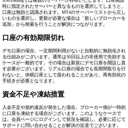
XMTradingでは複数のサーバーが存在いたします。口座開設
時に指定されたサーバーと異なるものを選択してしまうと、
口座は無効と認識されます。MT4のサーバーリストから正し
いものを選択し、更新が必要な場合は「新しいブローカーを
追加」から検索を行うことが解決につながります。
口座の有効期限切れ
デモ口座の場合、一定期間利用がないと自動的に無効化され
る仕組みがございます。通常は30日以上の非使用で失効する
ケースが一般的です。その場合は新規にデモ口座を開設し直
す必要がございます。リアル口座の場合でも長期間取引を行
わないと、休眠口座として扱われることがあり、再有効化の
手続きが必要となります。
資金不足や凍結措置
入金不足や規約違反が発生した場合、ブローカー側が一時的
に口座を凍結する場合がございます。このようなケースで
は、会員ページにログインして状況を確認し、必要に応じて
サポートに問い合わせることが解決の近道でございます。