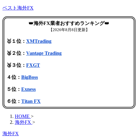
ベスト海外FX
👑
海外FX業者おすすめランキング
👑
【
2026年8月8日更新】
🥇１位：
XMTrading
🥈２位：
Vantage Trading
🥉３位：
FXGT
４位：
BigBoss
５位：
Exness
６位：
Titan FX
HOME
>
海外FX
>
海外FX