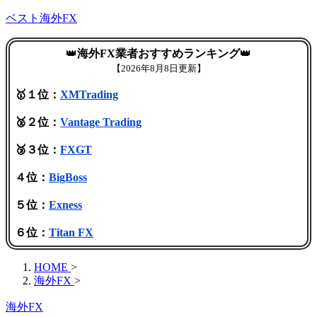
ベスト海外FX
👑
海外FX業者おすすめランキング
👑
【
2026年8月8日更新】
🥇１位：
XMTrading
🥈２位：
Vantage Trading
🥉３位：
FXGT
４位：
BigBoss
５位：
Exness
６位：
Titan FX
HOME
>
海外FX
>
海外FX