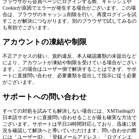
ブラウザから会員ページにログインする際、キャッシュや
Cookieが原因でエラーが発生する場合がございます。この場
合は、ブラウザのキャッシュ削除を行い、再度ログインを試
すことが解決につながります。別のブラウザで試してみるの
も有効でございます。
アカウントの凍結や制限
不正アクセスの疑い、規約違反、本人確認書類の未提出など
により、アカウントが凍結や制限を受けている場合がござい
ます。この場合はユーザー側で解決することはできず、サポ
ートに直接問い合わせ、必要書類を提出して指示に従う必要
がございます。
サポートへの問い合わせ
すべての対処を試みても解決しない場合には、XMTradingの
日本語サポートに直接問い合わせることが最も確実な方法で
ございます。サポートは平日24時間対応しており、迅速に状
況を確認して解決へと導いていただけます。問い合わせの際
には「ユーザーID」「登録メールアドレス」「ログインエ