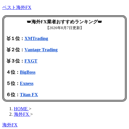
ベスト海外FX
👑
海外FX業者おすすめランキング
👑
【
2026年8月7日更新】
🥇１位：
XMTrading
🥈２位：
Vantage Trading
🥉３位：
FXGT
４位：
BigBoss
５位：
Exness
６位：
Titan FX
HOME
>
海外FX
>
海外FX