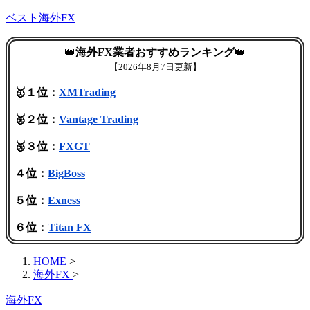
ベスト海外FX
👑
海外FX業者おすすめランキング
👑
【
2026年8月7日更新】
🥇１位：
XMTrading
🥈２位：
Vantage Trading
🥉３位：
FXGT
４位：
BigBoss
５位：
Exness
６位：
Titan FX
HOME
>
海外FX
>
海外FX