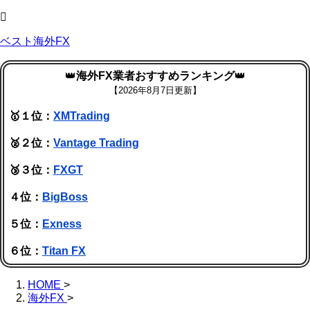
ベスト海外FX
👑
海外FX業者おすすめランキング
👑
【
2026年8月7日更新】
🥇１位：
XMTrading
🥈２位：
Vantage Trading
🥉３位：
FXGT
４位：
BigBoss
５位：
Exness
６位：
Titan FX
HOME
>
海外FX
>