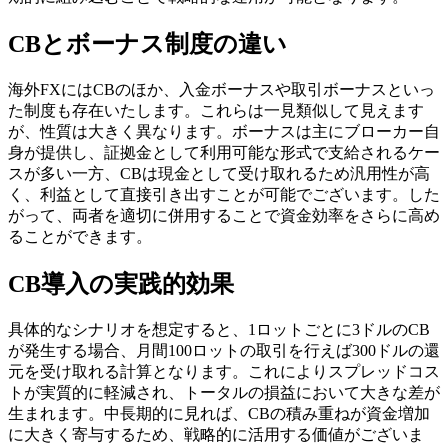
CBとボーナス制度の違い
海外FXにはCBのほか、入金ボーナスや取引ボーナスといっ
た制度も存在いたします。これらは一見類似して見えます
が、性質は大きく異なります。ボーナスは主にブローカー自
身が提供し、証拠金として利用可能な形式で支給されるケー
スが多い一方、CBは現金として受け取れるため汎用性が高
く、利益として直接引き出すことが可能でございます。した
がって、両者を適切に併用することで資金効率をさらに高め
ることができます。
CB導入の実践的効果
具体的なシナリオを想定すると、1ロットごとに3ドルのCB
が発生する場合、月間100ロットの取引を行えば300ドルの還
元を受け取れる計算となります。これによりスプレッドコス
トが実質的に軽減され、トータルの損益において大きな差が
生まれます。中長期的に見れば、CBの積み重ねが資金増加
に大きく寄与するため、戦略的に活用する価値がございま