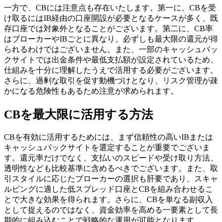
一方で、CBには注意点も存在いたします。第一に、CBを受
け取るにはIB経由の口座開設が必要となるケースが多く、既
存口座では対象外となることがございます。第二に、CB率
はブローカーやIBごとに異なり、必ずしも最大限の還元が得
られるわけではございません。また、一部のキャッシュバッ
クサイトでは出金条件や最低支払額が設定されているため、
仕組みを十分に理解したうえで活用する必要がございます。
さらに、過剰な取引を促す動機づけとなり、リスク管理が疎
かになる危険性もあるため注意が求められます。
CBを最大限に活用する方法
CBを有効に活用するためには、まず信頼性の高いIBまたは
キャッシュバックサイトを選定することが重要でございま
す。還元率だけでなく、支払いのスピードや受け取り方法、
透明性なども比較基準に含めるべきでございます。また、取
引スタイルに応じたブローカーの選択も肝要であり、スキャ
ルピングに適した低スプレッド口座とCBを組み合わせるこ
とで大きな効果を得られます。さらに、CBを単なる副収入
として捉えるのではなく、資金効率を高める一要素として長
期的に組み込むことで戦略的な運用が可能となります。