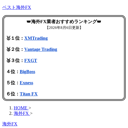
ベスト海外FX
👑
海外FX業者おすすめランキング
👑
【
2026年8月6日更新】
🥇１位：
XMTrading
🥈２位：
Vantage Trading
🥉３位：
FXGT
４位：
BigBoss
５位：
Exness
６位：
Titan FX
HOME
>
海外FX
>
海外FX