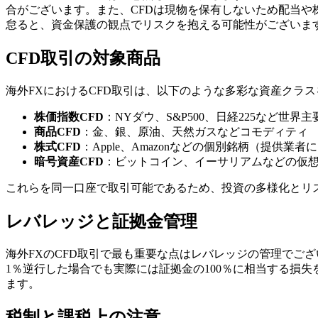
合がございます。また、CFDは現物を保有しないため配当や
怠ると、資金保護の観点でリスクを抱える可能性がございま
CFD取引の対象商品
海外FXにおけるCFD取引は、以下のような多彩な資産クラ
株価指数CFD
：NYダウ、S&P500、日経225など世界
商品CFD
：金、銀、原油、天然ガスなどコモディティ
株式CFD
：Apple、Amazonなどの個別銘柄（提供業者
暗号資産CFD
：ビットコイン、イーサリアムなどの仮
これらを同一口座で取引可能であるため、投資の多様化とリ
レバレッジと証拠金管理
海外FXのCFD取引で最も重要な点はレバレッジの管理でござ
1％逆行した場合でも実際には証拠金の100％に相当する損
ます。
税制と課税上の注意