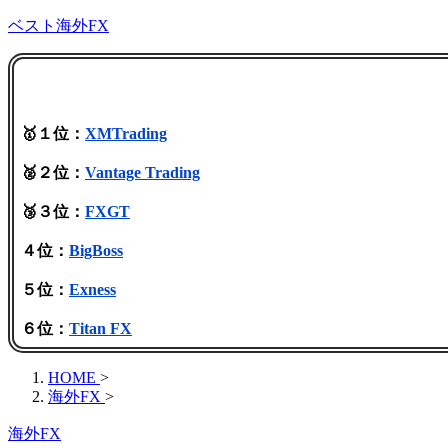
ベスト海外FX
🥇１位：
XMTrading
🥈２位：
Vantage Trading
🥉３位：
FXGT
４位：
BigBoss
５位：
Exness
６位：
Titan FX
HOME
>
海外FX
>
海外FX