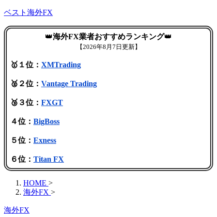
ベスト海外FX
👑
海外FX業者おすすめランキング
👑
【
2026年8月7日更新】
🥇１位：
XMTrading
🥈２位：
Vantage Trading
🥉３位：
FXGT
４位：
BigBoss
５位：
Exness
６位：
Titan FX
HOME
>
海外FX
>
海外FX