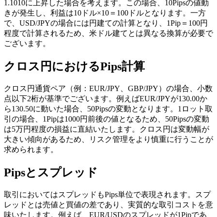
1.1010に上昇した場合を考えます。この場合、10Pipsの値動
きが発生し、利益は10ドル×10＝100ドルとなります。一方
で、USD/JPYの場合には円建ての計算となり、1Pip＝100円
程度で計算されるため、米ドル建てとは異なる換算が必要で
ございます。
クロス円におけるPips計算
クロス円通貨ペア（例：EUR/JPY、GBP/JPY）の場合、小数
点以下2桁が基準でございます。例えばEUR/JPYが130.00か
ら130.50に動いた場合、50Pipsの変動となります。1ロット取
引の場合、1Pipは1000円前後の値となるため、50Pipsの変動
は5万円程度の損益に直結いたします。クロス円は変動幅が
大きい傾向があるため、リスク管理をより慎重に行うことが
求められます。
Pipsとスプレッド
取引においてはスプレッドもPips単位で表現されます。スプ
レッドとは売値と買値の差であり、実質的な取引コストを意
味いたします。例えば、EUR/USDのスプレッドが1Pipであ