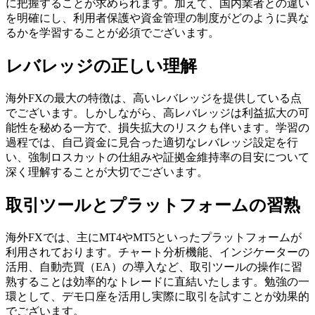
に把握することが求められます。加えて、国内業者との違い
を明確にし、利用者保護や資金管理の制度がどのように異な
るかを学習することが必須でございます。
レバレッジの正しい理解
海外FXの最大の特徴は、高いレバレッジを提供している点
でございます。しかしながら、高レバレッジは利益拡大の可
能性を秘める一方で、損失拡大のリスクも伴います。学習の
過程では、自己資金に見合った適切なレバレッジ設定を行
い、強制ロスカットの仕組みや証拠金維持率の目安について
深く理解することが大切でございます。
取引ツールとプラットフォームの習熟
海外FXでは、主にMT4やMT5といったプラットフォームが
利用されております。チャート分析機能、インジケーターの
活用、自動売買（EA）の導入など、取引ツールの操作に習
熟することは効率的なトレードに直結いたします。勉強の一
環として、デモ口座を活用し実際に取引を試すことが効果的
でございます。