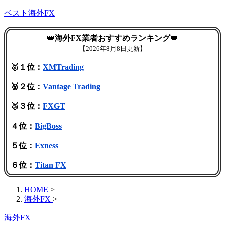
ベスト海外FX
👑
海外FX業者おすすめランキング
👑
【
2026年8月8日更新】
🥇１位：
XMTrading
🥈２位：
Vantage Trading
🥉３位：
FXGT
４位：
BigBoss
５位：
Exness
６位：
Titan FX
HOME
>
海外FX
>
海外FX