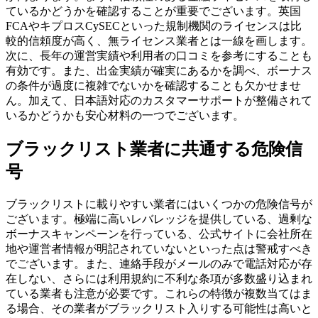
ているかどうかを確認することが重要でございます。英国
FCAやキプロスCySECといった規制機関のライセンスは比
較的信頼度が高く、無ライセンス業者とは一線を画します。
次に、長年の運営実績や利用者の口コミを参考にすることも
有効です。また、出金実績が確実にあるかを調べ、ボーナス
の条件が過度に複雑でないかを確認することも欠かせませ
ん。加えて、日本語対応のカスタマーサポートが整備されて
いるかどうかも安心材料の一つでございます。
ブラックリスト業者に共通する危険信
号
ブラックリストに載りやすい業者にはいくつかの危険信号が
ございます。極端に高いレバレッジを提供している、過剰な
ボーナスキャンペーンを行っている、公式サイトに会社所在
地や運営者情報が明記されていないといった点は警戒すべき
でございます。また、連絡手段がメールのみで電話対応が存
在しない、さらには利用規約に不利な条項が多数盛り込まれ
ている業者も注意が必要です。これらの特徴が複数当てはま
る場合、その業者がブラックリスト入りする可能性は高いと