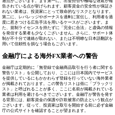
通点がございます。まず第一に、出金拒否や極端な遅延が報
告されている点が挙げられます。顧客資金の安全性が保証さ
れない業者は、投資家にとって致命的なリスクとなります。
第二に、レバレッジやボーナスを過剰に宣伝し、利用者を過
度に惹きつける広告手法を用いるケースがございます。ま
た、規制ライセンスを持たずに「完全に合法」と虚偽の情報
を発信する業者も少なくございません。さらに、サポート体
制が不十分で連絡が取れない、または不明瞭な日本語翻訳を
用いて信頼性を損なう場合もございます。
金融庁による海外FX業者への警告
金融庁は定期的に「無登録で金融商品取引を行う者に関する
警告リスト」を公開しており、ここには日本国内でサービス
を提供しているにもかかわらず登録を行っていない海外業者
が掲載されております。この警告リストは俗に「ブラックリ
スト」と呼ばれることが多く、ここに名前が掲載されている
業者は利用を避けるべきでございます。金融庁が警告を発す
る背景には、顧客資金の保護や詐欺被害の防止という観点が
ございます。従って、投資家は取引を開始する前に必ず金融
庁の公式サイトを確認することが望まれます。