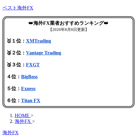
ベスト海外FX
👑
海外FX業者おすすめランキング
👑
【
2026年8月8日更新】
🥇１位：
XMTrading
🥈２位：
Vantage Trading
🥉３位：
FXGT
４位：
BigBoss
５位：
Exness
６位：
Titan FX
HOME
>
海外FX
>
海外FX