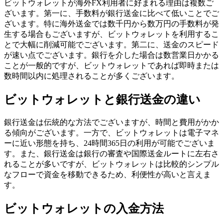
ビットウォレットが海外FX利用者に好まれる理由は複数ご
ざいます。第一に、手数料が銀行送金に比べて低いことでご
ざいます。特に海外送金では数千円から数万円の手数料が発
生する場合もございますが、ビットウォレットを利用するこ
とで大幅に削減可能でございます。第二に、送金のスピード
が速い点でございます。銀行を介した場合は数営業日かかる
ことが一般的ですが、ビットウォレットであれば即時または
数時間以内に処理されることが多くございます。
ビットウォレットと銀行送金の違い
銀行送金は伝統的な方法でございますが、時間と費用がかか
る傾向がございます。一方で、ビットウォレットは電子マネ
ーに近い形態を持ち、24時間365日の利用が可能でございま
す。また、銀行送金は銀行の審査や国際送金ルートに左右さ
れることが多いですが、ビットウォレットは比較的シンプル
なフローで資金を移動できるため、利便性が高いと言えま
す。
ビットウォレットの入金方法