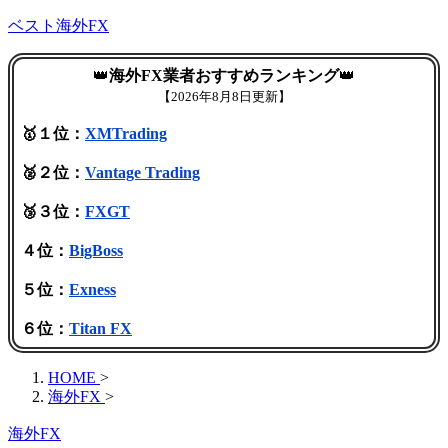
ベスト海外FX
👑
海外FX業者おすすめランキング
👑
【
2026年8月8日更新】
🥇１位：
XMTrading
🥈２位：
Vantage Trading
🥉３位：
FXGT
４位：
BigBoss
５位：
Exness
６位：
Titan FX
HOME
>
海外FX
>
海外FX