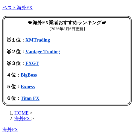
ベスト海外FX
👑
海外FX業者おすすめランキング
👑
【
2026年8月6日更新】
🥇１位：
XMTrading
🥈２位：
Vantage Trading
🥉３位：
FXGT
４位：
BigBoss
５位：
Exness
６位：
Titan FX
HOME
>
海外FX
>
海外FX