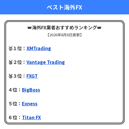
ベスト海外FX
👑
海外FX業者おすすめランキング
👑
【
2026年8月8日更新】
🥇１位：
XMTrading
🥈２位：
Vantage Trading
🥉３位：
FXGT
４位：
BigBoss
５位：
Exness
６位：
Titan FX