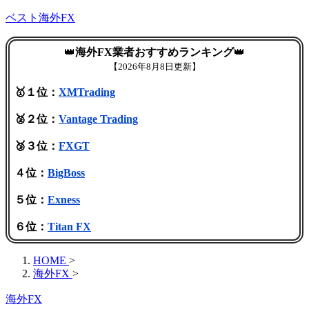
ベスト海外FX
👑
海外FX業者おすすめランキング
👑
【
2026年8月8日更新】
🥇１位：
XMTrading
🥈２位：
Vantage Trading
🥉３位：
FXGT
４位：
BigBoss
５位：
Exness
６位：
Titan FX
HOME
>
海外FX
>
海外FX